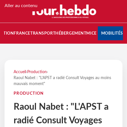
Aller au contenu
NATION
FRANCE
TRANSPORT
HÉBERGEMENT
MICE
MOBILITÉS
Accueil
›
Production
›
Raoul Nabet : "L'APST a radié Consult Voyages au moins
mauvais moment"
PRODUCTION
Raoul Nabet : "L'APST a
radié Consult Voyages