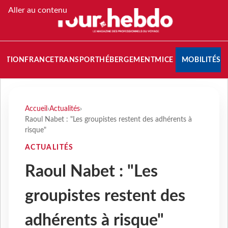
Aller au contenu
NATION
FRANCE
TRANSPORT
HÉBERGEMENT
MICE
MOBILITÉS
Accueil
›
Actualités
›
Raoul Nabet : "Les groupistes restent des adhérents à
risque"
ACTUALITÉS
Raoul Nabet : "Les
groupistes restent des
adhérents à risque"