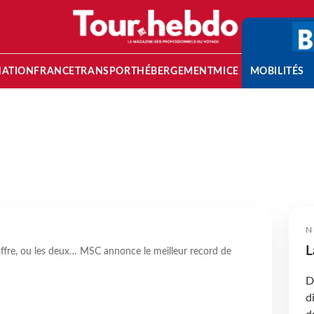
NATION
FRANCE
TRANSPORT
HÉBERGEMENT
MICE
MOBILITÉS
N
L
offre, ou les deux… MSC annonce le meilleur record de
D
d