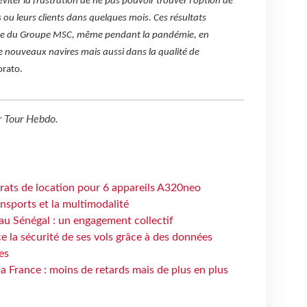
iter la frustration de ne pas pouvoir trouver l'option de
u leurs clients dans quelques mois. Ces résultats
rme du Groupe MSC, même pendant la pandémie, en
 nouveaux navires mais aussi dans la qualité de
orato.
r
Tour Hebdo
.
trats de location pour 6 appareils A320neo
ansports et la multimodalité
au Sénégal : un engagement collectif
e la sécurité de ses vols grâce à des données
es
la France : moins de retards mais de plus en plus