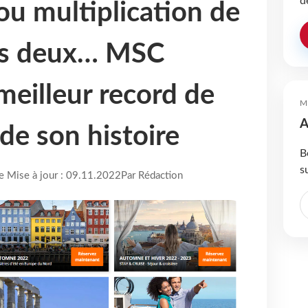
d
ou multiplication de
 les deux… MSC
meilleur record de
M
A
de son histoire
B
s
re Mise à jour : 09.11.2022
Par Rédaction