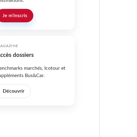
estinations.
Je m'inscris
AGAZINE
ccès dossiers
enchmarks marchés, Icotour et
uppléments Bus&Car.
Découvrir