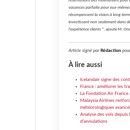
réservations dès maintenant pour év
vacances parfaite pour eux-mêmes o
récompensent la vision à long te
investissant non seulement dans de
l'expérience clients
", ajoute M. On
Article signé par
Rédaction
pou
À lire aussi
Icelandair signe des con
France : améliorer les tr
La Fondation Air France 
Malaysia Airlines renforc
météorologiques avancé
Analyse des vols depuis 
d’annulations