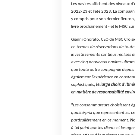
Les navires affichent des niveaux d
2022/23 et l'été 2023. La compagnie 
y compris pour son dernier fleuron
livré prochainement - et le MSC Euri
Gianni Onorato, CEO de MSC Croisièr
en termes de réservations de toute l
investissements continus réalisés d
avec cinq nouveaux navires ultramod
que toute autre compagnie depuis 
également l'expérience en constant
sophistiqués,
le large choix d'iti
en matière de responsabilité env
"
Les consommateurs choisissent éga
qualité-prix que représentent les c
particulièrement en ce moment.
No
à tel point que les clients et les 