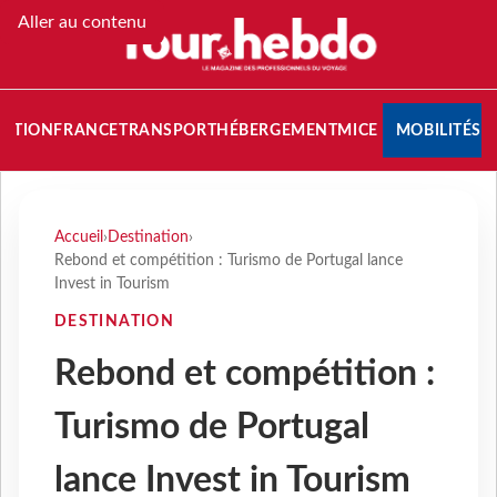
Aller au contenu
NATION
FRANCE
TRANSPORT
HÉBERGEMENT
MICE
MOBILITÉS
Accueil
›
Destination
›
Rebond et compétition : Turismo de Portugal lance
Invest in Tourism
DESTINATION
Rebond et compétition :
Turismo de Portugal
lance Invest in Tourism