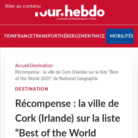
Aller au contenu
NATION
FRANCE
TRANSPORT
HÉBERGEMENT
MICE
MOBILITÉS
Accueil
›
Destination
›
Récompense : la ville de Cork (Irlande) sur la liste “Best
of the World 2025” de National Geographic
DESTINATION
Récompense : la ville de
Cork (Irlande) sur la liste
“Best of the World