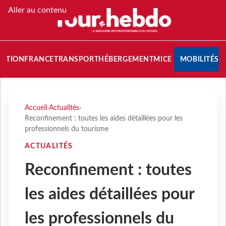
Aller au contenu
NATION
FRANCE
TRANSPORT
HÉBERGEMENT
MICE
MOBILITÉS
Accueil
›
Actualités
›
Reconfinement : toutes les aides détaillées pour les
professionnels du tourisme
ACTUALITÉS
Reconfinement : toutes
les aides détaillées pour
les professionnels du