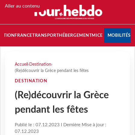
Aller au contenu
NATION
FRANCE
TRANSPORT
HÉBERGEMENT
MICE
MOBILITÉS
Accueil
›
Destination
›
(Re)découvrir la Grèce pendant les fêtes
DESTINATION
(Re)découvrir la Grèce
pendant les fêtes
Publié le : 07.12.2023 I Dernière Mise à jour :
07.12.2023