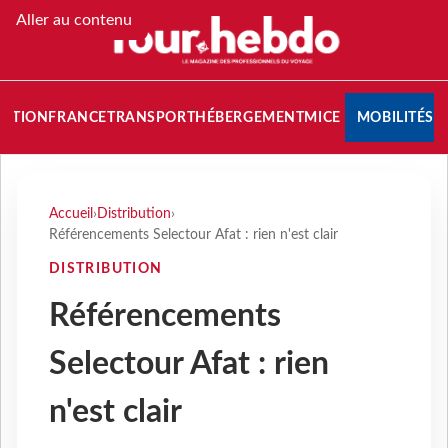
Aller au contenu
NATION
FRANCE
TRANSPORT
HÉBERGEMENT
MICE
MOBILITÉS
Accueil
›
Distribution
›
Référencements Selectour Afat : rien n'est clair
DISTRIBUTION
Référencements
Selectour Afat : rien
n'est clair