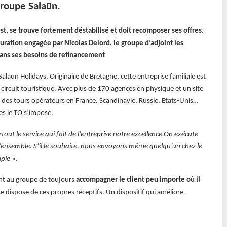
groupe Salaün.
’est, se trouve fortement déstabilisé et doit recomposer ses offres.
turation engagée par Nicolas Delord, le groupe d’adjoint les
dans ses besoins de refinancement
Salaün Holidays. Originaire de Bretagne, cette entreprise familiale est
circuit touristique. Avec plus de 170 agences en physique et un site
5 des tours opérateurs en France. Scandinavie, Russie, Etats-Unis…
es le TO s’impose.
rtout le service qui fait de l’entreprise notre excellence On exécute
l’ensemble. S’il le souhaite, nous envoyons même quelqu’un chez le
mple
».
ent au groupe de toujours
accompagner le client peu importe où il
e dispose de ces propres réceptifs. Un dispositif qui améliore