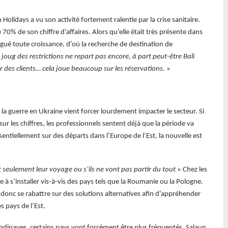
olidays a vu son activité fortement ralentie par la crise sanitaire.
70% de son chiffre d’affaires. Alors qu’elle était très présente dans
igué toute croissance, d’où la recherche de destination de
e joug des restrictions ne repart pas encore, à part peut-être Bali
ur des clients… cela joue beaucoup sur les réservations
. »
 la guerre en Ukraine vient forcer lourdement impacter le secteur. Si
sur les chiffres, les professionnels sentent déjà que la période va
entiellement sur des départs dans l’Europe de l’Est, la nouvelle est
t seulement leur voyage ou s’ils ne vont pas partir du tout
» Chez les
s’installer vis-à-vis des pays tels que la Roumanie ou la Pologne.
donc se rabattre sur des solutions alternatives afin d’appréhender
s pays de l’Est.
ndinaves, certains pays vont forcément être plus fréquentés. Salaun