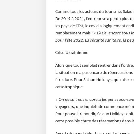
Comme tous les acteurs du tourisme, Salaun H
De 2019 à 2021, l’entreprise a perdu plus de 
les pays de l’Est, le covid a logiquement end
remplacement mais :
« L’Asie, encore sous l
pour l’été 2022. La sécurité sanitaire, la pe
Crise Ukrainienne
Alors que tout semblait rentrer dans l’ordre,
la situation n’a pas encore de répercussions 
être dure. Pour Salaun Holidays, qui mise ess
catastrophique.
«
On ne sait pas encore si les gens reporten
voyageurs, une inquiétude commence même à 
Pour pouvoir rebondir, Salaun Holidays doit 
cette possible chute des réservations dans le
Avec la demande plus basse sur les pays sca