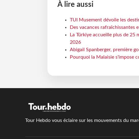
À lire aussi
TUI Musement dévoile les destin
Des vacances rafraîchissantes e
La Türkiye accueille plus de 25 
2026
Abigail Spanberger, première go
Pourquoi la Malaisie s'impose c
Tour Hebdo vous éclaire sur les mouvements du march