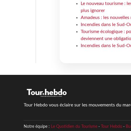
Le nouveau tourisme : le
plus ignorer
Amadeus : les nouvelles 
Incendies dans le Sud-Oue
Tourisme écologique : po
deviennent une obligatio
Incendies dans le Sud-Ou
Tour Hebdo vous éclaire sur les mouvements du march
Notre équipe :
Le Quotidien du Tourisme
·
Tour Hebdo
·
Bu