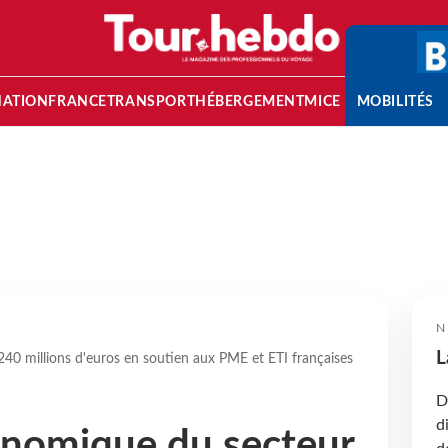
NATION
FRANCE
TRANSPORT
HÉBERGEMENT
MICE
MOBILITÉS
N
L
40 millions d'euros en soutien aux PME et ETI françaises
D
d
onomique du secteur