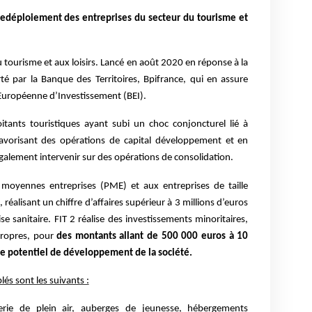
redéploiement des entreprises du secteur du tourisme et
u tourisme et aux loisirs. Lancé en août 2020 en réponse à la
porté par la Banque des Territoires, Bpifrance, qui en assure
 Européenne d’Investissement (BEI).
oitants touristiques ayant subi un choc conjoncturel lié à
n favorisant des opérations de capital développement et en
t également intervenir sur des opérations de consolidation.
 moyennes entreprises (PME) et aux entreprises de taille
 réalisant un chiffre d’affaires supérieur à 3 millions d’euros
ise sanitaire. FIT 2 réalise des investissements minoritaires,
propres, pour
des montants allant de 500 000 euros à 10
t le potentiel de développement de la société.
lés sont les suivants :
llerie de plein air, auberges de jeunesse, hébergements