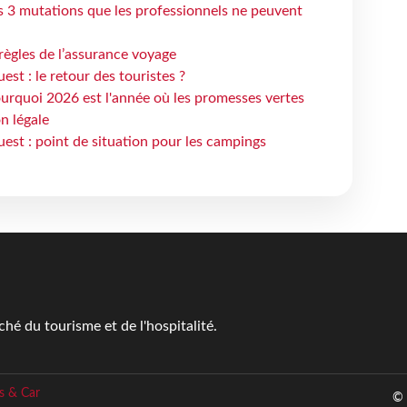
s 3 mutations que les professionnels ne peuvent
règles de l’assurance voyage
st : le retour des touristes ?
urquoi 2026 est l'année où les promesses vertes
n légale
est : point de situation pour les campings
é du tourisme et de l'hospitalité.
s & Car
© 