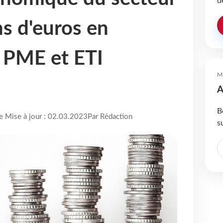
d
ns d'euros en
 PME et ETI
M
A
B
re Mise à jour : 02.03.2023
Par Rédaction
s