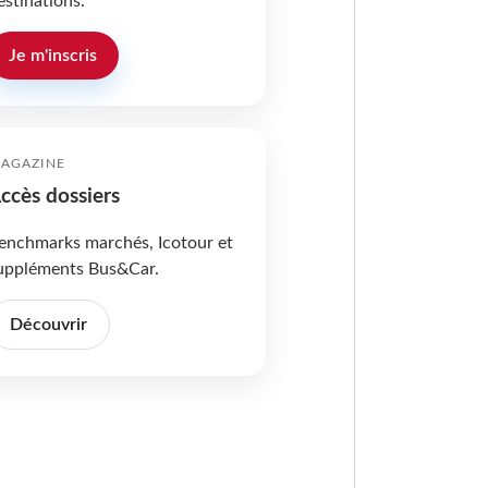
estinations.
Je m'inscris
AGAZINE
ccès dossiers
enchmarks marchés, Icotour et
uppléments Bus&Car.
Découvrir