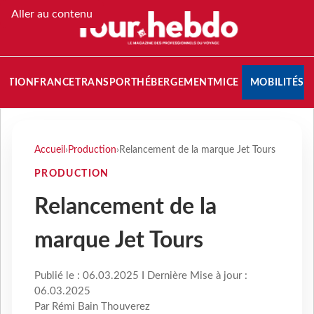
Aller au contenu
NATION
FRANCE
TRANSPORT
HÉBERGEMENT
MICE
MOBILITÉS
Accueil
›
Production
›
Relancement de la marque Jet Tours
PRODUCTION
Relancement de la
marque Jet Tours
Publié le : 06.03.2025 I Dernière Mise à jour :
06.03.2025
Par Rémi Bain Thouverez