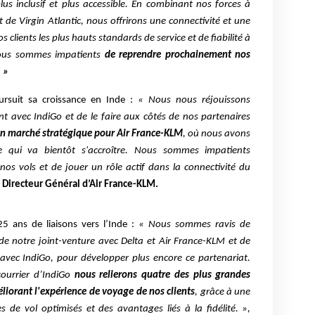
lus inclusif et plus accessible. En combinant nos forces à
t de Virgin Atlantic, nous offrirons une connectivité et une
s clients les plus hauts standards de service et de fiabilité à
 nous sommes impatients
de reprendre prochainement nos
. »
rsuit sa croissance en Inde :
« Nous nous réjouissons
nt avec IndiGo et de le faire aux côtés de nos partenaires
 un marché stratégique pour Air France-KLM
, où nous avons
ue qui va bientôt s'accroître. Nous sommes impatients
ur nos vols et de jouer un rôle actif dans la connectivité du
 Directeur Général d’Air France-KLM.
 25 ans de liaisons vers l’Inde :
« Nous sommes ravis de
e de notre joint-venture avec Delta et Air France-KLM et de
avec IndiGo, pour développer plus encore ce partenariat.
courrier d’IndiGo
nous relierons quatre des plus grandes
iorant l'expérience de voyage de nos clients
, grâce à une
es de vol optimisés et des avantages liés à la fidélité. »,