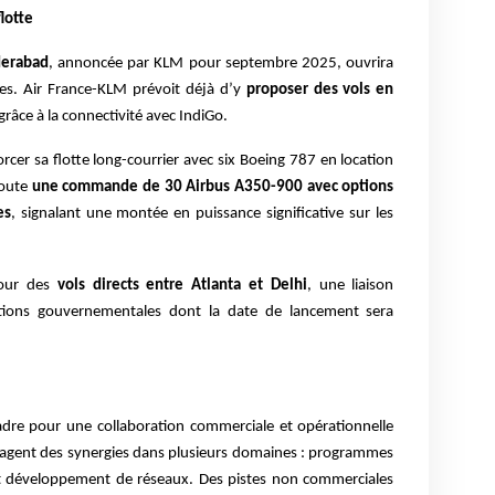
lotte
derabad
, annoncée par KLM pour septembre 2025, ouvrira
es. Air France-KLM prévoit déjà d’y
proposer des vols en
grâce à la connectivité avec IndiGo.
orcer sa flotte long-courrier avec six Boeing 787 en location
joute
une commande de 30 Airbus A350-900 avec options
es
, signalant une montée en puissance significative sur les
tour des
vols directs entre Atlanta et Delhi
, une liaison
ations gouvernementales dont la date de lancement sera
cadre pour une collaboration commerciale et opérationnelle
agent des synergies dans plusieurs domaines : programmes
t, et développement de réseaux. Des pistes non commerciales