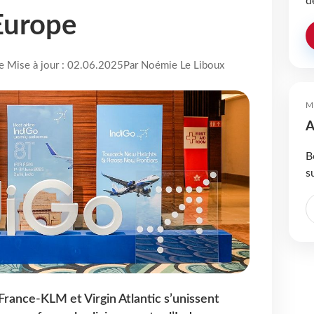
d
’Europe
re Mise à jour : 02.06.2025
Par Noémie Le Liboux
M
A
B
s
r France-KLM et Virgin Atlantic s’unissent