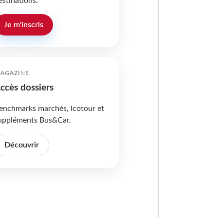
estinations.
Je m'inscris
AGAZINE
ccès dossiers
enchmarks marchés, Icotour et
uppléments Bus&Car.
Découvrir