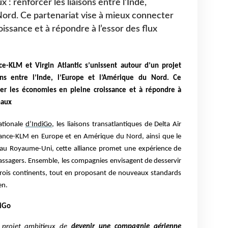
 : renforcer les liaisons entre l’Inde,
Nord. Ce partenariat vise à mieux connecter
issance et à répondre à l’essor des flux
nce-KLM et Virgin Atlantic s’unissent autour d’un projet
sons entre l’Inde, l’Europe et l’Amérique du Nord. Ce
ter les économies en pleine croissance et à répondre à
naux
ationale
d’IndiGo,
les liaisons transatlantiques de Delta Air
France-KLM en Europe et en Amérique du Nord, ainsi que le
 au Royaume-Uni, cette alliance promet une expérience de
passagers. Ensemble, les compagnies envisagent de desservir
s trois continents, tout en proposant de nouveaux standards
en.
diGo
 projet ambitieux de
devenir une compagnie aérienne