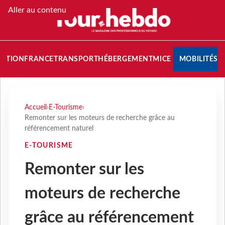
Aller au contenu
NATION
FRANCE
TRANSPORT
HÉBERGEMENT
MICE
MOBILITÉS
Accueil
›
E-Tourisme
›
Remonter sur les moteurs de recherche grâce au
référencement naturel
E-TOURISME
Remonter sur les
moteurs de recherche
grâce au référencement