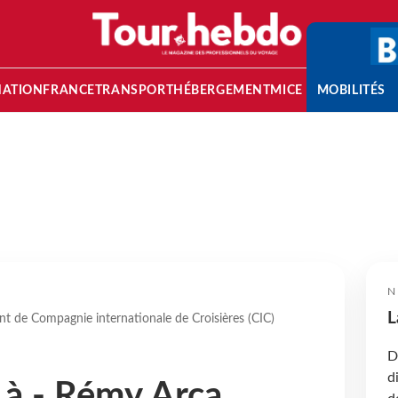
NATION
FRANCE
TRANSPORT
HÉBERGEMENT
MICE
MOBILITÉS
N
L
nt de Compagnie internationale de Croisières (CIC)
D
d
 à - Rémy Arca