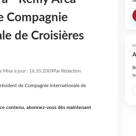
d
de Compagnie
le de Croisières
M
A
B
re Mise à jour : 16.10.2009
Par Rédaction
s
e ce contenu, abonnez-vous dès maintenant