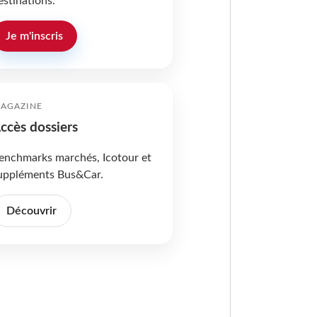
estinations.
Je m'inscris
AGAZINE
ccès dossiers
enchmarks marchés, Icotour et
uppléments Bus&Car.
Découvrir