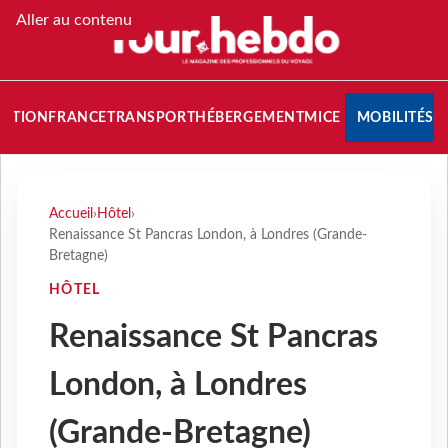
Aller au contenu
NATION
FRANCE
TRANSPORT
HÉBERGEMENT
MICE
MOBILITÉS
Accueil
›
Hôtel
›
Renaissance St Pancras London, à Londres (Grande-
Bretagne)
HÔTEL
Renaissance St Pancras
London, à Londres
(Grande-Bretagne)