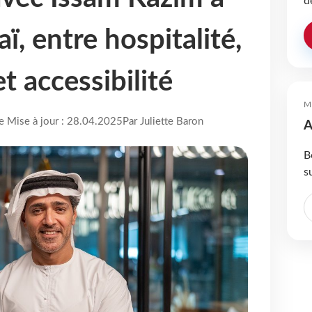
d
ï, entre hospitalité,
t accessibilité
M
re Mise à jour : 28.04.2025
Par Juliette Baron
A
B
s