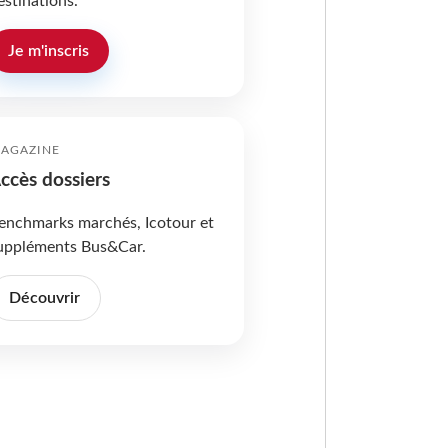
estinations.
Je m'inscris
AGAZINE
ccès dossiers
enchmarks marchés, Icotour et
uppléments Bus&Car.
Découvrir