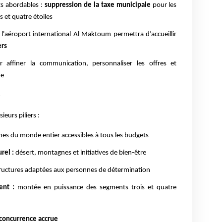
s abordables :
suppression de la taxe municipale
pour les
s et quatre étoiles
 l'aéroport international Al Maktoum permettra d’accueillir
ers
 affiner la communication, personnaliser les offres et
ue
e
ieurs piliers :
nes du monde entier accessibles à tous les budgets
rel :
désert, montagnes et initiatives de bien-être
ructures adaptées aux personnes de détermination
ent :
montée en puissance des segments trois et quatre
 concurrence accrue