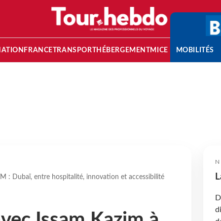
NATION
FRANCE
TRANSPORT
HÉBERGEMENT
MICE
MOBILITÉS
N
L
: Dubaï, entre hospitalité, innovation et accessibilité
D
d
vec Issam Kazim à