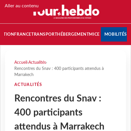
Aller au contenu
NATION
FRANCE
TRANSPORT
HÉBERGEMENT
MICE
MOBILITÉS
Accueil
›
Actualités
›
Rencontres du Snav : 400 participants attendus à
Marrakech
ACTUALITÉS
Rencontres du Snav :
400 participants
attendus à Marrakech