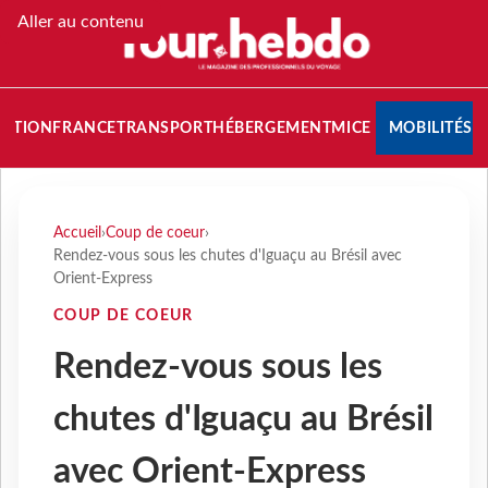
Aller au contenu
NATION
FRANCE
TRANSPORT
HÉBERGEMENT
MICE
MOBILITÉS
Accueil
›
Coup de coeur
›
Rendez-vous sous les chutes d'Iguaçu au Brésil avec
Orient-Express
COUP DE COEUR
Rendez-vous sous les
chutes d'Iguaçu au Brésil
avec Orient-Express