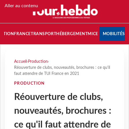
Aller au contenu
NATION
FRANCE
TRANSPORT
HÉBERGEMENT
MICE
MOBILITÉS
Accueil
›
Production
›
Réouverture de clubs, nouveautés, brochures : ce qu'il
faut attendre de TUI France en 2021
PRODUCTION
Réouverture de clubs,
nouveautés, brochures :
ce qu'il faut attendre de