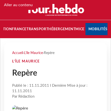
Aller au contenu
NATION
FRANCE
TRANSPORT
HÉBERGEMENT
MICE
MOBILITÉS
Accueil
›
L’île Maurice
›
Repère
L’ÎLE MAURICE
Repère
Publié le : 11.11.2011 I Dernière Mise à jour :
11.11.2011
Par Rédaction