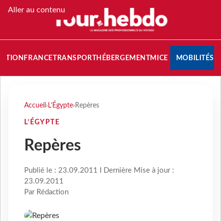
Aller au contenu
NATION
FRANCE
TRANSPORT
HÉBERGEMENT
MICE
MOBILITÉS
Accueil
›
L’Égypte
›
Repères
L’ÉGYPTE
Repères
Publié le : 23.09.2011 I Dernière Mise à jour :
23.09.2011
Par Rédaction