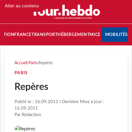
Aller au contenu
NATION
FRANCE
TRANSPORT
HÉBERGEMENT
MICE
MOBILITÉS
Accueil
›
Paris
›
Repères
PARIS
Repères
Publié le : 16.09.2011 I Dernière Mise à jour :
16.09.2011
Par Rédaction