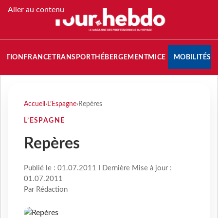
Aller au contenu
NATION
FRANCE
TRANSPORT
HÉBERGEMENT
MICE
MOBILITÉS
Accueil
›
L’Espagne
›
Repères
L’ESPAGNE
Repères
Publié le : 01.07.2011 I Dernière Mise à jour :
01.07.2011
Par Rédaction