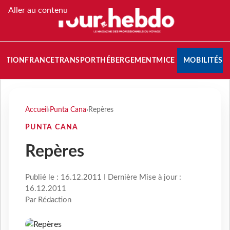
Aller au contenu
NATION
FRANCE
TRANSPORT
HÉBERGEMENT
MICE
MOBILITÉS
Accueil
›
Punta Cana
›
Repères
PUNTA CANA
Repères
Publié le : 16.12.2011 I Dernière Mise à jour :
16.12.2011
Par Rédaction