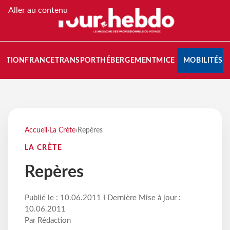
Aller au contenu
NATION
FRANCE
TRANSPORT
HÉBERGEMENT
MICE
MOBILITÉS
Accueil
›
La Crète
›
Repères
LA CRÈTE
Repères
Publié le : 10.06.2011 I Dernière Mise à jour :
10.06.2011
Par Rédaction