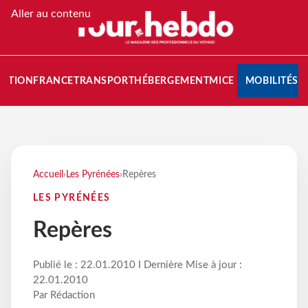
Aller au contenu
NATION
FRANCE
TRANSPORT
HÉBERGEMENT
MICE
MOBILITÉS
Accueil
›
Les Pyrénées
›
Repères
LES PYRÉNÉES
Repères
Publié le : 22.01.2010 I Dernière Mise à jour :
22.01.2010
Par Rédaction