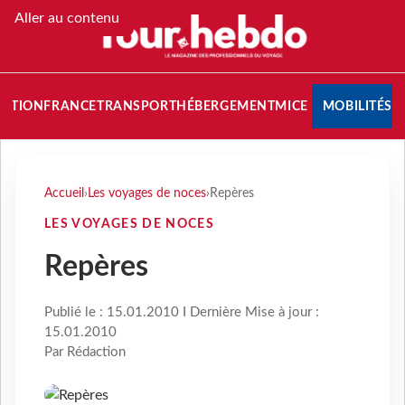
Aller au contenu
NATION
FRANCE
TRANSPORT
HÉBERGEMENT
MICE
MOBILITÉS
Accueil
›
Les voyages de noces
›
Repères
LES VOYAGES DE NOCES
Repères
Publié le : 15.01.2010 I Dernière Mise à jour :
15.01.2010
Par Rédaction