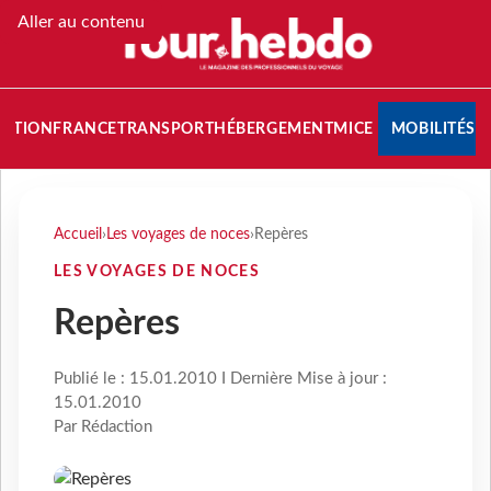
Aller au contenu
NATION
FRANCE
TRANSPORT
HÉBERGEMENT
MICE
MOBILITÉS
Accueil
›
Les voyages de noces
›
Repères
LES VOYAGES DE NOCES
Repères
Publié le : 15.01.2010 I Dernière Mise à jour :
15.01.2010
Par Rédaction