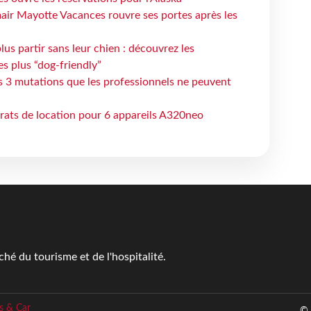
air Mayotte Vacances rouvre ses portes après les
lus partir sans leur chien : découvrez les
es plus “dog-friendly”
s 3 mutations que les professionnels ne peuvent
trats de location pour 6 appareils A320neo
é du tourisme et de l'hospitalité.
s & Car
© 