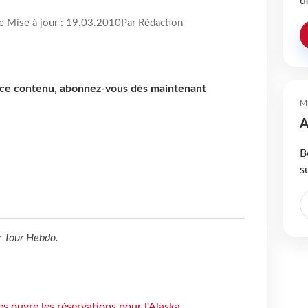
d
re Mise à jour : 19.03.2010
Par Rédaction
e ce contenu, abonnez-vous dès maintenant
M
A
B
s
r
Tour Hebdo
.
s ouvre les réservations pour l'Alaska