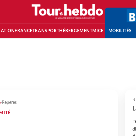
NATION
FRANCE
TRANSPORT
HÉBERGEMENT
MICE
MOBILITÉS
N
é
›
Repères
L
IMITÉ
D
d