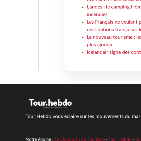
Landes : le camping Hom
incendies
Les Français ne veulent p
destinations françaises l
Le nouveau tourisme : le
plus ignorer
Icelandair signe des con
Tour Hebdo vous éclaire sur les mouvements du march
Notre équipe :
Le Quotidien du Tourisme
·
Tour Hebdo
·
Bu