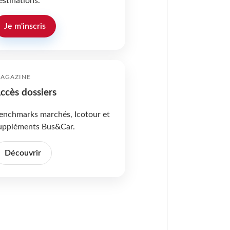
estinations.
Je m'inscris
AGAZINE
ccès dossiers
enchmarks marchés, Icotour et
uppléments Bus&Car.
Découvrir