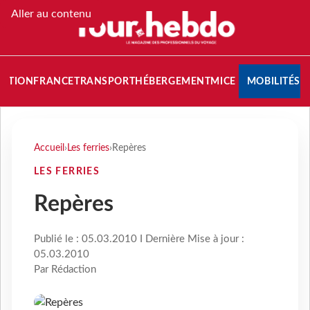
Aller au contenu
NATION
FRANCE
TRANSPORT
HÉBERGEMENT
MICE
MOBILITÉS
Accueil
›
Les ferries
›
Repères
LES FERRIES
Repères
Publié le : 05.03.2010 I Dernière Mise à jour :
05.03.2010
Par Rédaction