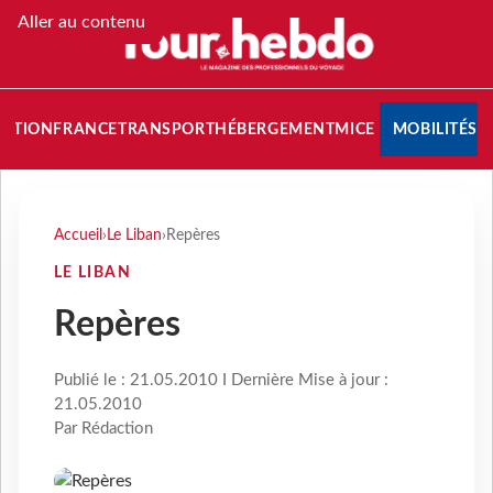
Aller au contenu
NATION
FRANCE
TRANSPORT
HÉBERGEMENT
MICE
MOBILITÉS
Accueil
›
Le Liban
›
Repères
LE LIBAN
Repères
Publié le : 21.05.2010 I Dernière Mise à jour :
21.05.2010
Par Rédaction