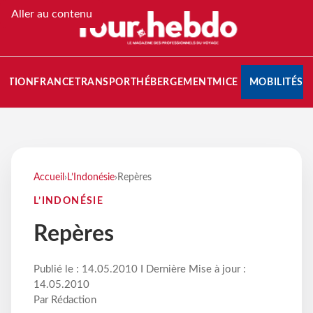
Aller au contenu
NATION
FRANCE
TRANSPORT
HÉBERGEMENT
MICE
MOBILITÉS
Accueil
›
L’Indonésie
›
Repères
L’INDONÉSIE
Repères
Publié le : 14.05.2010 I Dernière Mise à jour :
14.05.2010
Par Rédaction