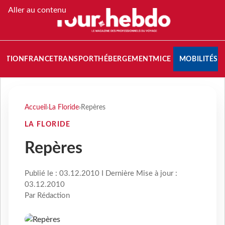
Aller au contenu
NATION
FRANCE
TRANSPORT
HÉBERGEMENT
MICE
MOBILITÉS
Accueil
›
La Floride
›
Repères
LA FLORIDE
Repères
Publié le : 03.12.2010 I Dernière Mise à jour :
03.12.2010
Par Rédaction