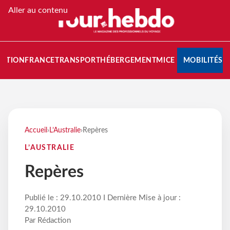
Aller au contenu
NATION
FRANCE
TRANSPORT
HÉBERGEMENT
MICE
MOBILITÉS
Accueil
›
L’Australie
›
Repères
L’AUSTRALIE
Repères
Publié le : 29.10.2010 I Dernière Mise à jour :
29.10.2010
Par Rédaction