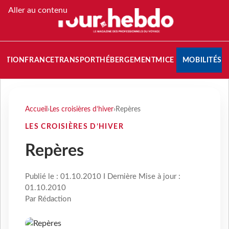
Aller au contenu
NATION
FRANCE
TRANSPORT
HÉBERGEMENT
MICE
MOBILITÉS
Accueil
›
Les croisières d’hiver
›
Repères
LES CROISIÈRES D’HIVER
Repères
Publié le : 01.10.2010 I Dernière Mise à jour :
01.10.2010
Par Rédaction