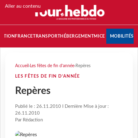
Aller au contenu
NATION
FRANCE
TRANSPORT
HÉBERGEMENT
MICE
MOBILITÉS
Accueil
›
Les fêtes de fin d’année
›
Repères
LES FÊTES DE FIN D’ANNÉE
Repères
Publié le : 26.11.2010 I Dernière Mise à jour :
26.11.2010
Par Rédaction