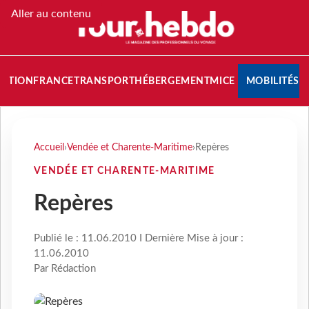
Aller au contenu
NATION
FRANCE
TRANSPORT
HÉBERGEMENT
MICE
MOBILITÉS
Accueil
›
Vendée et Charente-Maritime
›
Repères
VENDÉE ET CHARENTE-MARITIME
Repères
Publié le : 11.06.2010 I Dernière Mise à jour :
11.06.2010
Par Rédaction