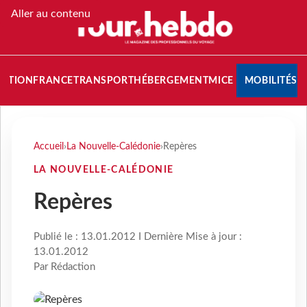
Aller au contenu
NATION
FRANCE
TRANSPORT
HÉBERGEMENT
MICE
MOBILITÉS
Accueil
›
La Nouvelle-Calédonie
›
Repères
LA NOUVELLE-CALÉDONIE
Repères
Publié le : 13.01.2012 I Dernière Mise à jour :
13.01.2012
Par Rédaction