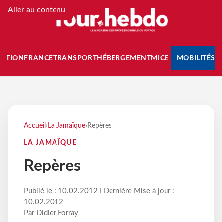
Aller au contenu
NATION
FRANCE
TRANSPORT
HÉBERGEMENT
MICE
MOBILITÉS
Accueil
›
La Jamaïque
›
Repères
LA JAMAÏQUE
Repères
Publié le : 10.02.2012 I Dernière Mise à jour :
10.02.2012
Par Didier Forray