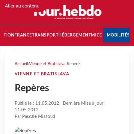
Aller au contenu
NATION
FRANCE
TRANSPORT
HÉBERGEMENT
MICE
MOBILITÉS
Accueil
›
Vienne et Bratislava
›
Repères
VIENNE ET BRATISLAVA
Repères
Publié le : 11.05.2012 I Dernière Mise à jour :
11.05.2012
Par Pascale Missoud