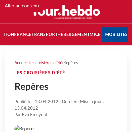
Aller au contenu
NATION
FRANCE
TRANSPORT
HÉBERGEMENT
MICE
MOBILITÉS
Accueil
›
Les croisières d’été
›
Repères
LES CROISIÈRES D’ÉTÉ
Repères
Publié le : 13.04.2012 I Dernière Mise à jour :
13.04.2012
Par Eva Emeyriat