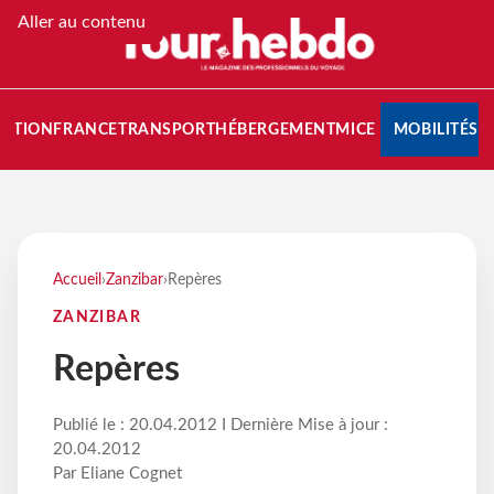
Aller au contenu
NATION
FRANCE
TRANSPORT
HÉBERGEMENT
MICE
MOBILITÉS
Accueil
›
Zanzibar
›
Repères
ZANZIBAR
Repères
Publié le : 20.04.2012 I Dernière Mise à jour :
20.04.2012
Par Eliane Cognet