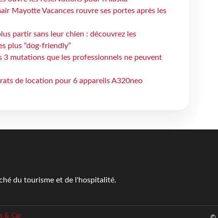
air Mayotte Vacances rouvre ses portes après les
lus partir sans leur chien : découvrez les
es plus “dog-friendly”
s 3 mutations que les professionnels ne peuvent
trats de location pour 6 appareils A320neo
é du tourisme et de l'hospitalité.
s & Car
© 