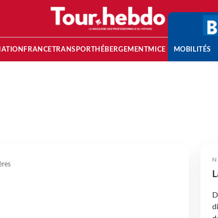
NATION
FRANCE
TRANSPORT
HÉBERGEMENT
MICE
MOBILITÉS
N
ères
L
D
d