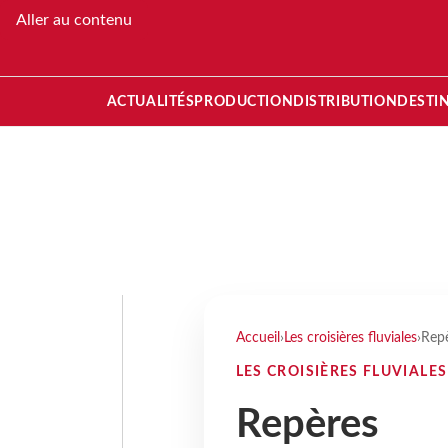
Aller au contenu
ACTUALITÉS
PRODUCTION
DISTRIBUTION
DESTI
Accueil
›
Les croisières fluviales
›
Rep
LES CROISIÈRES FLUVIALES
Repères