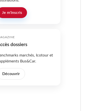
estinations.
Je m'inscris
AGAZINE
ccès dossiers
enchmarks marchés, Icotour et
uppléments Bus&Car.
Découvrir