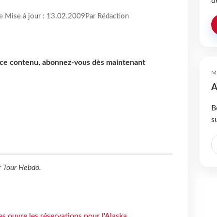
d
re Mise à jour : 13.02.2009
Par Rédaction
e ce contenu, abonnez-vous dès maintenant
M
A
B
s
r
Tour Hebdo
.
s ouvre les réservations pour l'Alaska