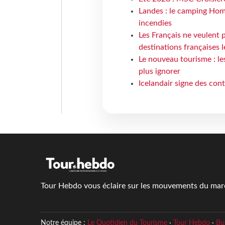
Landes : le camping Hom
incendies
Les Français ne veulent p
destinations françaises l
Le nouveau tourisme : le
plus ignorer
Icelandair signe des con
Tour Hebdo vous éclaire sur les mouvements du march
Notre équipe :
Le Quotidien du Tourisme
·
Tour Hebdo
·
Bu