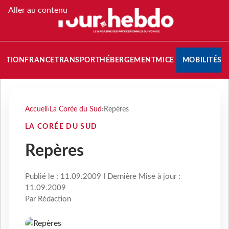
Aller au contenu
NATION
FRANCE
TRANSPORT
HÉBERGEMENT
MICE
MOBILITÉS
Accueil
›
La Corée du Sud
›
Repères
LA CORÉE DU SUD
Repères
Publié le : 11.09.2009 I Dernière Mise à jour :
11.09.2009
Par Rédaction