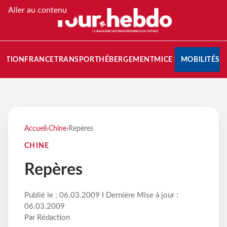
Aller au contenu
NATION
FRANCE
TRANSPORT
HÉBERGEMENT
MICE
MOBILITÉS
Accueil
›
Chine
›
Repères
CHINE
Repères
Publié le : 06.03.2009 I Dernière Mise à jour :
06.03.2009
Par Rédaction