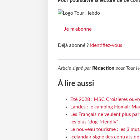
Pour poursuivre la lecture de ce co
Je m'abonne
Déjà abonné ?
Identifiez-vous
Article signé par
Rédaction
pour
Tour H
À lire aussi
Eté 2028 : MSC Croisières ouvre
Landes : le camping Homair May
Les Français ne veulent plus par
les plus “dog-friendly”
Le nouveau tourisme : les 3 mut
Icelandair signe des contrats d