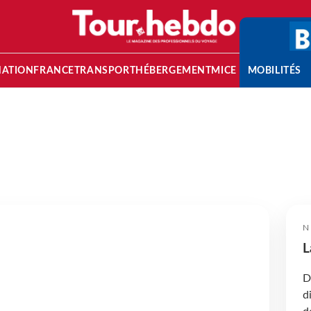
NATION
FRANCE
TRANSPORT
HÉBERGEMENT
MICE
MOBILITÉS
N
L
D
d