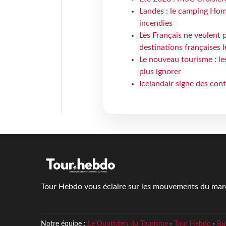
Landes : le camping Hom
incendies
Les Français ne veulent p
destinations françaises l
Le nouveau tourisme : le
plus ignorer
Icelandair signe des con
Tour Hebdo vous éclaire sur les mouvements du march
Notre équipe :
Le Quotidien du Tourisme
·
Tour Hebdo
·
Bu