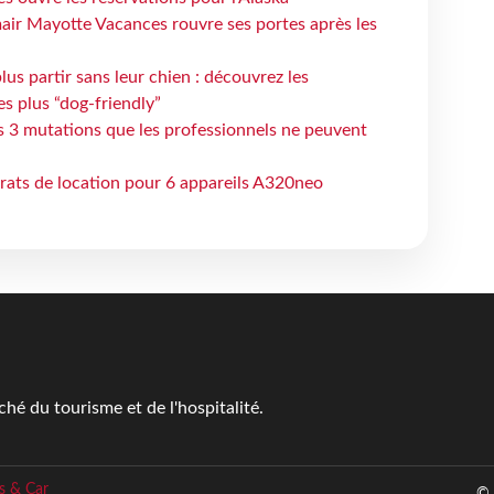
air Mayotte Vacances rouvre ses portes après les
lus partir sans leur chien : découvrez les
es plus “dog-friendly”
s 3 mutations que les professionnels ne peuvent
trats de location pour 6 appareils A320neo
é du tourisme et de l'hospitalité.
s & Car
© 