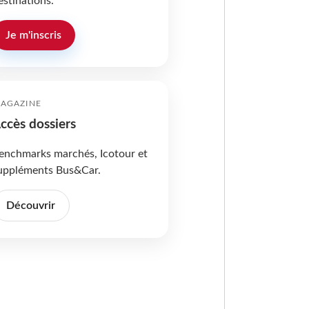
estinations.
Je m'inscris
AGAZINE
ccès dossiers
enchmarks marchés, Icotour et
uppléments Bus&Car.
Découvrir