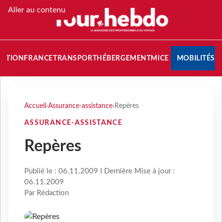
Aller au contenu
NATION
FRANCE
TRANSPORT
HÉBERGEMENT
MICE
MOBILITÉS
Accueil
›
Assurance-assistance
›
Repères
ASSURANCE-ASSISTANCE
Repères
Publié le : 06.11.2009 I Dernière Mise à jour :
06.11.2009
Par Rédaction