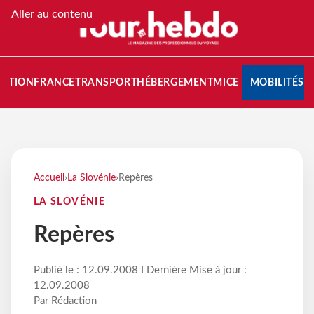
Aller au contenu
NATION
FRANCE
TRANSPORT
HÉBERGEMENT
MICE
MOBILITÉS
Accueil
›
La Slovénie
›
Repères
LA SLOVÉNIE
Repères
Publié le : 12.09.2008 I Dernière Mise à jour :
12.09.2008
Par Rédaction