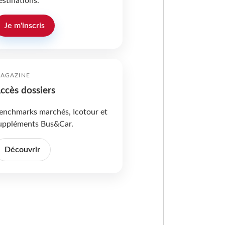
estinations.
Je m'inscris
AGAZINE
ccès dossiers
enchmarks marchés, Icotour et
uppléments Bus&Car.
Découvrir