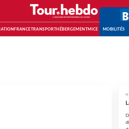
NATION
FRANCE
TRANSPORT
HÉBERGEMENT
MICE
MOBILITÉS
N
L
D
d