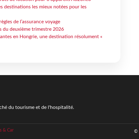
 destinations les mieux notées pour les
règles de l’assurance voyage
ts du deuxième trimestre 2026
antes en Hongrie, une destination résolument «
é du tourisme et de l'hospitalité.
s & Car
© 