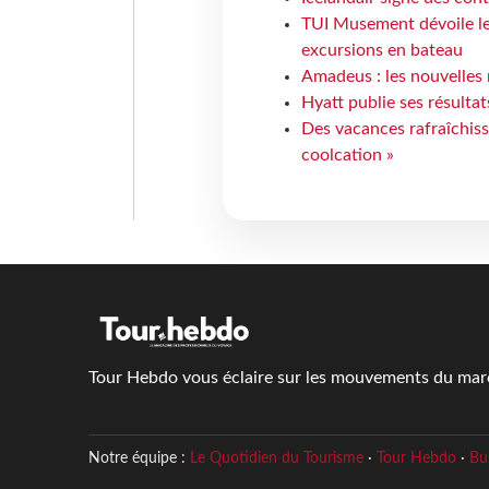
TUI Musement dévoile les
excursions en bateau
Amadeus : les nouvelles 
Hyatt publie ses résulta
Des vacances rafraîchiss
coolcation »
Tour Hebdo vous éclaire sur les mouvements du march
Notre équipe :
Le Quotidien du Tourisme
·
Tour Hebdo
·
Bu