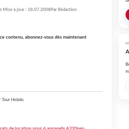
d
re Mise à jour : 18.07.2008
Par Rédaction
e ce contenu, abonnez-vous dès maintenant
M
A
B
s
r
Tour Hebdo
.
trats de location pour 6 appareils A320neo